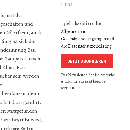
de, mit der
Ich akzeptiere die
geschaffen und
Allgemeinen
gemäß erfreut, auch
Geschäftsbedingungen
und
inig ist sich die
die
Datenschutzerklärung
 Bundesinnung Bau
 "Baupaket: rasche
JETZT ABONNIEREN
l Klien, Bau-
Das Newsletter-Abo ist kostenlos
ürbar sein werden.
und kann jederzeit beendet
e
werden.
 aber dauern, denn
s hat dazu geführt,
nen stattgefunden
rorts begrüßt wird,
 mehrere Seiten