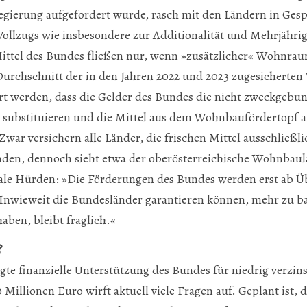
gierung aufgefordert wurde, rasch mit den Ländern in Gesp
Vollzugs wie insbesondere zur Additionalität und Mehrjährig
ittel des Bundes fließen nur, wenn »zusätzlicher« Wohnrau
 Durchschnitt der in den Jahren 2022 und 2023 zugesicherte
rt werden, dass die Gelder des Bundes die nicht zweckgebu
ubstituieren und die Mittel aus dem Wohnbaufördertopf a
war versichern alle Länder, die frischen Mittel ausschließli
nden, dennoch sieht etwa der oberösterreichische Wohnbau
e Hürden: »Die Förderungen des Bundes werden erst ab Üb
nwieweit die Bundesländer garantieren können, mehr zu bau
aben, bleibt fraglich.«
?
te finanzielle Unterstützung des Bundes für niedrig verzin
Millionen Euro wirft aktuell viele Fragen auf. Geplant ist, 