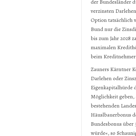
der Bundesländer du
verzinsten Darlehe
Option tatsächlich
Bund nur die Zinsdi
bis zum Jahr 2028 z
maximalen Kredithö
beim Kreditnehmer 
Zauners Kärntner Ko
Darlehen oder Zinsz
Eigenkapitalhürde 
Möglichkeit geben, 
bestehenden Landes
Häuslbauerbonus de
Bundesbonus über 3
würde«, so Schauni