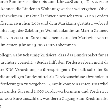
rch Bundeszuschüsse bis zum Jahr 2028 auf 1,5 % p. a. zu s
n können die Länder an Wohnungswerber weitergeben. Ob di
 wahrnehmen, ist aktuell schwer einzuschätzen. »Den Förd
fferenz zwischen 1,5 % und dem Marktzins gestützt, wobei 
ahlt«, sagt der Salzburger Wohnbaulandesrat Martin Zauner.
he von 200.000 Euro und einem aktuellen Marktzins von 
im ersten Jahr nur 5.000 Euro ankommen.
llegin Gaby Schaunig kritisiert, dass das Bundespaket für 
uschüsse vorsieht. »Beides hilft den Förderwerbern nicht da
der KIM-Verordnung zu überspringen.« Deshalb solle der B
die anteiligen Landesmittel als Direktzuschüsse abzuholen u
förderungen zu vergeben. »Damit könnte Kärnten zusätzli
s Landes für rund 1.000 Förderwerberinnen und Förderwer
0.000 Euro auszahlen, was deren Zugang zum Kreditmarkt 
g.