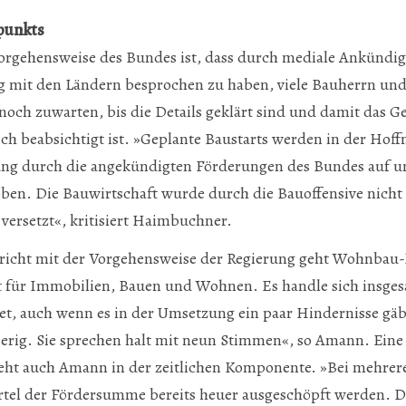
tpunkts
Vorgehensweise des Bundes ist, dass durch mediale Ankündi
 mit den Ländern besprochen zu haben, viele Bauherrn und
 noch zuwarten, bis die Details geklärt sind und damit das G
lich beabsichtigt ist. »Geplante Baustarts werden in der Hoff
rung durch die angekündigten Förderungen des Bundes auf u
ben. Die Bauwirtschaft wurde durch die Bauoffensive nicht 
 versetzt«, kritisiert Haimbuchner.
ericht mit der Vorgehensweise der Regierung geht Wohnbau
 für Immobilien, Bauen und Wohnen. Es handle sich insge
et, auch wenn es in der Umsetzung ein paar Hindernisse gä
ierig. Sie sprechen halt mit neun Stimmen«, so Amann. Eine
eht auch Amann in der zeitlichen Komponente. »Bei mehrer
ertel der Fördersumme bereits heuer ausgeschöpft werden. Die