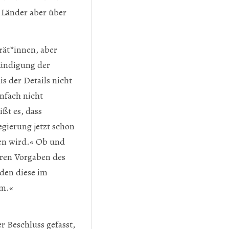
 Länder aber über
ät*innen, aber
kündigung der
s der Details nicht
nfach nicht
ßt es, dass
gierung jetzt schon
en wird.« Ob und
eren Vorgaben des
den diese im
am.«
 Beschluss gefasst,