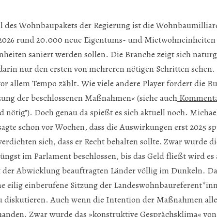
il des Wohnbaupakets der Regierung ist die Wohnbaumilliar
2026 rund 20.000 neue Eigentums- und Mietwohneinheiten 
eiten saniert werden sollen. Die Branche zeigt sich natur
arin nur den ersten von mehreren nötigen Schritten sehen. E
 vor allem Tempo zählt. Wie viele andere Player fordert die
zung der beschlossenen Maßnahmen« (siehe auch
Kommentar
 nötig"
). Doch genau da spießt es sich aktuell noch. Michae
agte schon vor Wochen, dass die Auswirkungen erst 2025 sp
erdichten sich, dass er Recht behalten sollte. Zwar wurde di
ngst im Parlament beschlossen, bis das Geld fließt wird es
 der Abwicklung beauftragten Länder völlig im Dunkeln. Da
ine eilig einberufene Sitzung der Landeswohnbaureferent*in
u diskutieren. Auch wenn die Intention der Maßnahmen alle
handen. Zwar wurde das »konstruktive Gesprächsklima« von