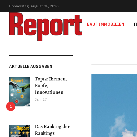
Donnerstag,
August
06,
2026
BAU | IMMOBILIEN
T
AKTUELLE AUSGABEN
Top12: Themen,
Köpfe,
Innovationen
Jän..27
Das Ranking der
Rankings