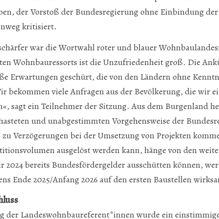
oben, der Vorstoß der Bundesregierung ohne Einbindung der
nweg kritisiert.
chärfer war die Wortwahl roter und blauer Wohnbaulandesr
ten Wohnbauressorts ist die Unzufriedenheit groß. Die An
ße Erwartungen geschürt, die von den Ländern ohne Kenntni
Wir bekommen viele Anfragen aus der Bevölkerung, die wir ei
, sagt ein Teilnehmer der Sitzung. Aus dem Burgenland hei
hasteten und unabgestimmten Vorgehensweise der Bundesre
 es zu Verzögerungen bei der Umsetzung von Projekten komm
titionsvolumen ausgelöst werden kann, hänge von den weit
ir 2024 bereits Bundesfördergelder ausschütten können, wer
ens Ende 2025/Anfang 2026 auf den ersten Baustellen wirks
hluss
g der Landeswohnbaureferent*innen wurde ein einstimmiger