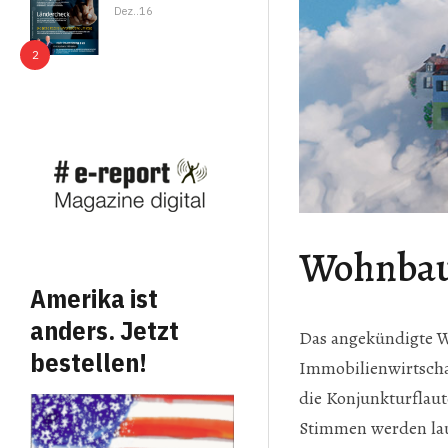
Dez..16
Wohnbau:
Amerika ist
anders. Jetzt
Das angekündigte W
bestellen!
Immobilienwirtscha
die Konjunkturflaut
Stimmen werden lau