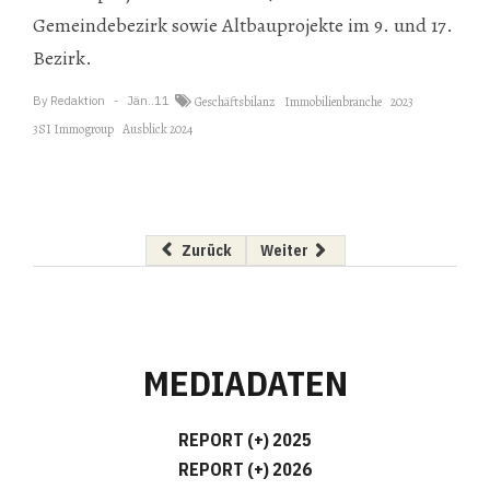
Gemeindebezirk sowie Altbauprojekte im 9. und 17.
Bezirk.
By
Redaktion
Jän..11
Geschäftsbilanz
Immobilienbranche
2023
3SI Immogroup
Ausblick 2024
Vorheriger Beitrag: Klinkeralternativen im Tes
Nächster Beitrag: Delta erweit
Zurück
Weiter
MEDIADATEN
REPORT (+) 2025
REPORT (+) 2026