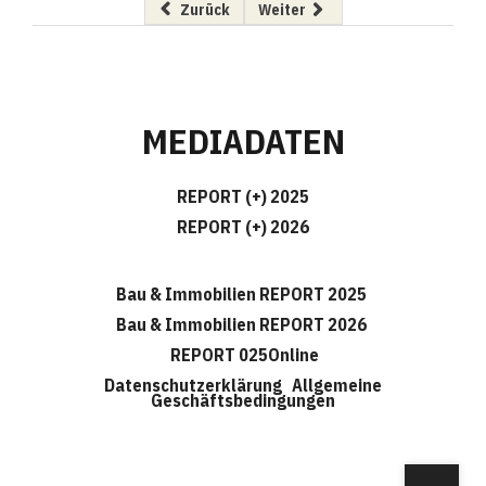
Vorheriger Beitrag: Porr-CEO wird Honorarkon
Nächster Beitrag: Liebherr dreh
Zurück
Weiter
MEDIADATEN
REPORT (+) 2025
REPORT (+) 2026
Bau & Immobilien REPORT 2025
Bau & Immobilien REPORT 2026
REPORT 025Online
Datenschutzerklärung
Allgemeine
Geschäftsbedingungen