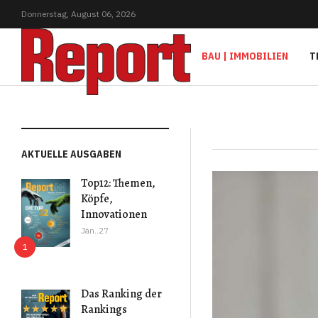
Donnerstag,
August
06,
2026
BAU | IMMOBILIEN
T
AKTUELLE AUSGABEN
Top12: Themen,
Köpfe,
Innovationen
Jän..27
Das Ranking der
Rankings