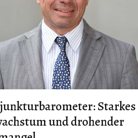
unkturbarometer: Starkes
achstum und drohender
fmangel