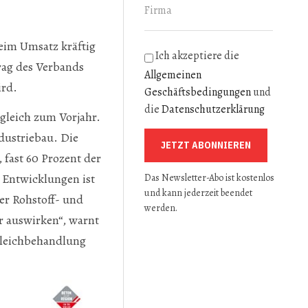
beim Umsatz kräftig
Ich akzeptiere die
rag des Verbands
Allgemeinen
ird.
Geschäftsbedingungen
und
die
Datenschutzerklärung
gleich zum Vorjahr.
dustriebau. Die
JETZT ABONNIEREN
fast 60 Prozent der
 Entwicklungen ist
Das Newsletter-Abo ist kostenlos
und kann jederzeit beendet
er Rohstoff- und
werden.
r auswirken“, warnt
 Gleichbehandlung