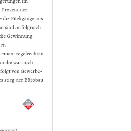
igerungen im
0 Prozent der
e die Rückgänge aus
n sind, erfolgreich
f die Gewinnung
men
 einem regelrechten
anche war auch
efolgt von Gewerbe-
es stieg der Bürobau