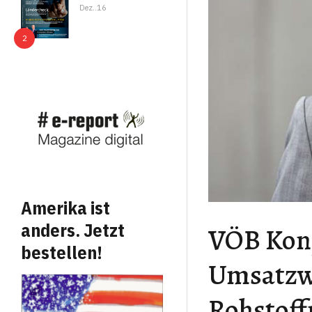
Dez..16
Amerika ist
anders. Jetzt
VÖB Konj
bestellen!
Umsatzw
Rohstof