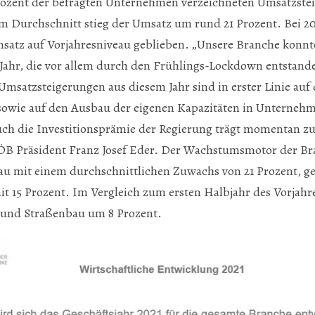
Prozent der befragten Unternehmen verzeichneten Umsatzste
im Durchschnitt stieg der Umsatz um rund 21 Prozent. Bei 2
msatz auf Vorjahresniveau geblieben. „Unsere Branche konnt
ahr, die vor allem durch den Frühlings-Lockdown entstande
msatzsteigerungen aus diesem Jahr sind in erster Linie au
owie auf den Ausbau der eigenen Kapazitäten in Unterneh
ch die Investitionsprämie der Regierung trägt momentan zu
ÖB Präsident Franz Josef Eder. Der Wachstumsmotor der Br
u mit einem durchschnittlichen Zuwachs von 21 Prozent, g
t 15 Prozent. Im Vergleich zum ersten Halbjahr des Vorjahr
- und Straßenbau um 8 Prozent.