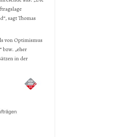
ftragslage
d“, sagt Thomas
lls von Optimismus
“ bzw. „eher
ätzen in der