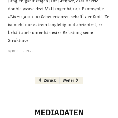
Langlebigkeit zeigen laut Brenner, dass bXeric
double weave drei Mal länger hält als Baumwolle.
»Bis zu 300.000 Scheuertouren schafft der Stoff. Er
ist nicht nur extrem langlebig und abriebfest, er
behält auch unter härtester Belastung seine
Struktur.«
By
RED
Juni.20
Vorheriger Beitrag: Potenzial Altbau
Nächster Beitrag: Forschen mit 
Zurück
Weiter
MEDIADATEN