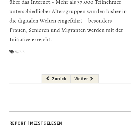
über das Internet.« Mehr als 37.000 Teilnehmer
unterschiedlicher Altersgruppen wurden bisher in
die digitalen Welten eingeführt – besonders
Frauen, Senioren und Migranten werden mit der
Initiative erreicht.
W.E.B.
Vorheriger Beitrag: Das Mitarbeitergespräch
Nächster Beitrag: Die USA wisse
Zurück
Weiter
REPORT | MEISTGELESEN