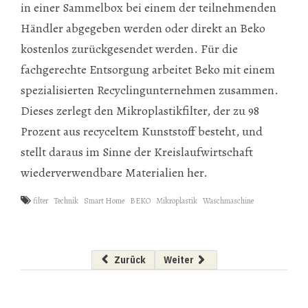
in einer Sammelbox bei einem der teilnehmenden
Händler abgegeben werden oder direkt an Beko
kostenlos zurückgesendet werden. Für die
fachgerechte Entsorgung arbeitet Beko mit einem
spezialisierten Recyclingunternehmen zusammen.
Dieses zerlegt den Mikroplastikfilter, der zu 98
Prozent aus recyceltem Kunststoff besteht, und
stellt daraus im Sinne der Kreislaufwirtschaft
wiederverwendbare Materialien her.
filter
Technik
Smart Home
BEKO
Mikroplastik
Waschmaschine
Vorheriger Beitrag: eGovernment-Wettbewerb 
Nächster Beitrag: Buchtipp: Von
Zurück
Weiter