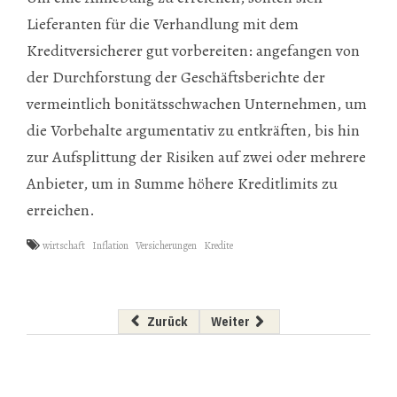
Lieferanten für die Verhandlung mit dem
Kreditversicherer gut vorbereiten: angefangen von
der Durchforstung der Geschäftsberichte der
vermeintlich bonitätsschwachen Unternehmen, um
die Vorbehalte argumentativ zu entkräften, bis hin
zur Aufsplittung der Risiken auf zwei oder mehrere
Anbieter, um in Summe höhere Kreditlimits zu
erreichen.
wirtschaft
Inflation
Versicherungen
Kredite
Vorheriger Beitrag: Steuerliches Risiko für
Nächster Beitrag: „Es gibt keine
Zurück
Weiter