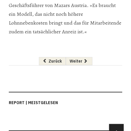
Geschäftsführer von Mazars Austria. »Es braucht
ein Modell, das nicht noch höhere
Lohnnebenkosten bringt und das für Mitarbeitende
zudem ein tatsächlicher Anreiz ist.«
Vorheriger Beitrag: Neue bei Baker McKenzie 
Nächster Beitrag: Wie wir ander
Zurück
Weiter
REPORT | MEISTGELESEN