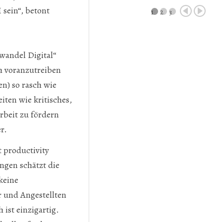
sein“, betont
1
2
3
wandel Digital“
ch voranzutreiben
n) so rasch wie
ten wie kritisches,
beit zu fördern
er.
 productivity
ungen schätzt die
keine
r und Angestellten
ist einzigartig.