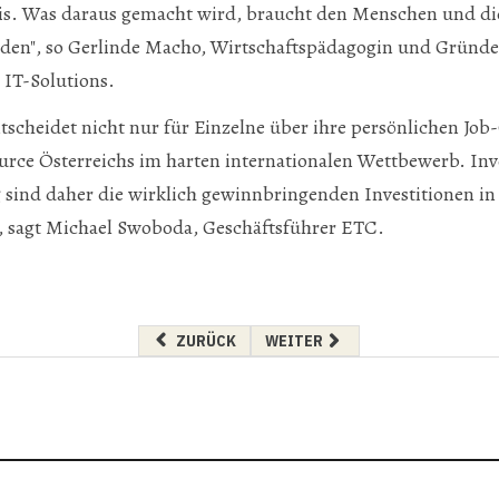
sis. Was daraus gemacht wird, braucht den Menschen und d
den", so Gerlinde Macho, Wirtschaftspädagogin und Gründer
IT-Solutions.
ntscheidet nicht nur für Einzelne über ihre persönlichen Jo
source Österreichs im harten internationalen Wettbewerb. Inv
sind daher die wirklich gewinnbringenden Investitionen in
, sagt Michael Swoboda, Geschäftsführer ETC.
VORHERIGER BEITRAG: PLUSCITY: PHYSISCHE
NÄCHSTER BEITRAG: AUSTRO 
ZURÜCK
WEITER