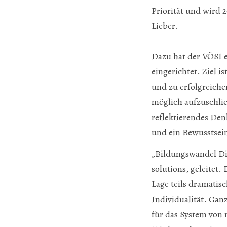
Priorität und wird 
Prev
Next
Lieber.
Dazu hat der VÖSI e
eingerichtet. Ziel i
und zu erfolgreiche
möglich aufzuschlie
reflektierendes De
und ein Bewusstsein
„Bildungswandel Di
solutions, geleitet.
Lage teils dramatis
Individualität. Gan
für das System von 