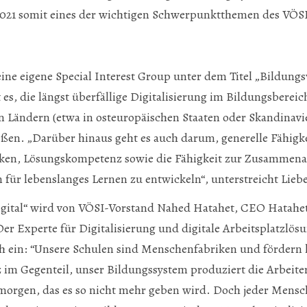
2021 somit eines der wichtigen Schwerpunktthemen des VÖSI 
ine eigene Special Interest Group unter dem Titel „Bildungs
st es, die längst überfällige Digitalisierung im Bildungsberei
n Ländern (etwa in osteuropäischen Staaten oder Skandinavie
ßen. „Darüber hinaus geht es auch darum, generelle Fähigkei
nken, Lösungskompetenz sowie die Fähigkeit zur Zusammenar
 für lebenslanges Lernen zu entwickeln“, unterstreicht Lieb
gital“ wird von VÖSI-Vorstand Nahed Hatahet, CEO Hatahet
 Der Experte für Digitalisierung und digitale Arbeitsplatzlös
ch ein: “Unsere Schulen sind Menschenfabriken und fördern 
z im Gegenteil, unser Bildungssystem produziert die Arbeite
morgen, das es so nicht mehr geben wird. Doch jeder Mensch 