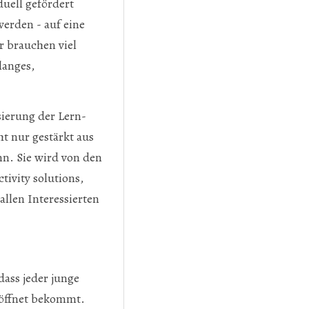
uell gefördert
werden - auf eine
r brauchen viel
langes,
sierung der Lern-
t nur gestärkt aus
nn. Sie wird von den
ivity solutions,
allen Interessierten
dass jeder junge
röffnet bekommt.