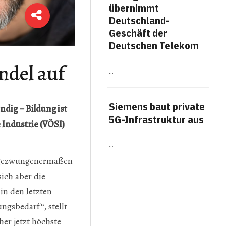
übernimmt
me
Deutschland-
Fäh
Geschäft der
Arb
Deutschen Telekom
Work
ndel auf
…
Titel
The A
veröf
Ausw
Siemens baut private
Arbei
ndig – Bildung ist
Erge
5G-Infrastruktur aus
 Industrie (VÖSI)
häufi
…
Am
se gezwungenermaßen
für
ich aber die
Bot
in den letzten
ngsbedarf“, stellt
…
her jetzt höchste