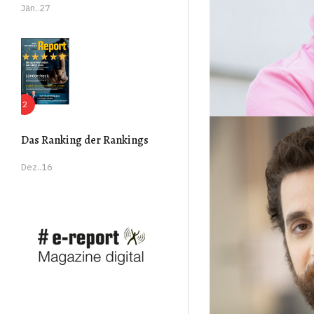
Jän..27
Das Ranking der Rankings
Dez..16