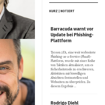
KURZ | NOTIERT
Barracuda warnt vor
MI
Update bei Phishing-
Con
Plattform
Spi
in 
Tycoon 2FA, eine weit verbreitete
Phishing-as-a-Service (PhaaS)-
Bei 
Plattform, wurde mit einer Reihe
2025
von Taktiken aktualisiert, um es
präse
Sicherheitstools zu erschweren,
Fors
Aktivitäten mit böswilligen
reno
Absichten festzustellen und
Insti
Webseiten zu überprüfen. Zu
ihre 
diesem Ergebnis …
Idee
Rodrigo Diehl
Stu