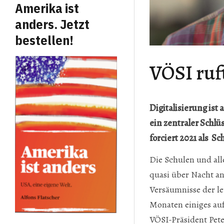
Amerika ist
anders. Jetzt
bestellen!
VÖSI ruf
Digitalisierung ist
ein zentraler Schlü
forciert 2021 als 
Die Schulen und al
quasi über Nacht an
Versäumnisse der let
Monaten einiges auf
VÖSI-Präsident Pete