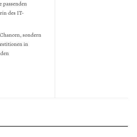
ie passenden
in des IT-
b-Chancen, sondern
estitionen in
 den
 EINKAUFSERLEBNISSE UM DIGITALE SERVICES ERWEITERT
CONTROL NUTZT NETZWERKPLATTFORM VON HUAWEI