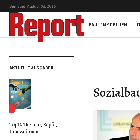
Samstag,
August
08,
2026
BAU | IMMOBILIEN
T
AKTUELLE AUSGABEN
Sozialba
Top12: Themen, Köpfe,
Innovationen