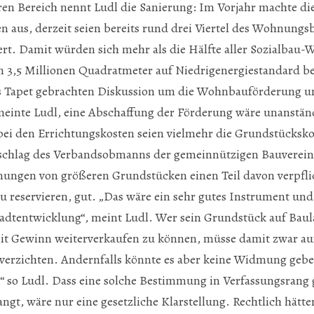
ren Bereich nennt Ludl die Sanierung: Im Vorjahr machte d
en aus, derzeit seien bereits rund drei Viertel des Wohnungsb
aniert. Damit würden sich mehr als die Hälfte aller Sozialba
n 3,5 Millionen Quadratmeter auf Niedrigenergiestandard be
s Tapet gebrachten Diskussion um die Wohnbauförderung u
einte Ludl, eine Abschaffung der Förderung wäre unanstän
bei den Errichtungskosten seien vielmehr die Grundstücksk
rschlag des Verbandsobmanns der gemeinnützigen Bauverein
gen von größeren Grundstücken einen Teil davon verpfli
 reservieren, gut. „Das wäre ein sehr gutes Instrument und
 Stadtentwicklung“, meint Ludl. Wer sein Grundstück auf B
it Gewinn weiterverkaufen zu können, müsse damit zwar auf
rzichten. Andernfalls könnte es aber keine Widmung geben
so Ludl. Dass eine solche Bestimmung in Verfassungsrang
angt, wäre nur eine gesetzliche Klarstellung. Rechtlich hät