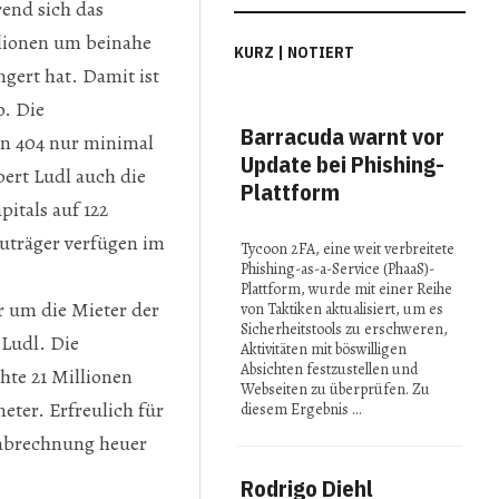
end sich das
llionen um beinahe
KURZ | NOTIERT
ngert hat. Damit ist
o. Die
Barracuda warnt vor
MI
on 404 nur minimal
Update bei Phishing-
Con
bert Ludl auch die
Plattform
Spi
itals auf 122
in 
uträger verfügen im
Tycoon 2FA, eine weit verbreitete
Phishing-as-a-Service (PhaaS)-
Bei 
Plattform, wurde mit einer Reihe
2025
r um die Mieter der
von Taktiken aktualisiert, um es
präse
Sicherheitstools zu erschweren,
Fors
 Ludl. Die
Aktivitäten mit böswilligen
reno
Absichten festzustellen und
hte 21 Millionen
Insti
Webseiten zu überprüfen. Zu
ihre 
eter. Erfreulich für
diesem Ergebnis …
Idee
nabrechnung heuer
Rodrigo Diehl
Stu