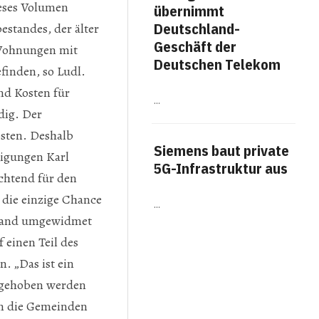
ieses Volumen
übernimmt
me
Deutschland-
estandes, der älter
Fäh
Geschäft der
u-Wohnungen mit
Arb
Deutschen Telekom
finden, so Ludl.
Work
nd Kosten für
…
Titel
dig. Der
The A
veröf
osten. Deshalb
Ausw
Siemens baut private
Arbei
igungen Karl
Erge
5G-Infrastruktur aus
chtend für den
häufi
 die einzige Chance
…
auland umgewidmet
Am
 einen Teil des
für
Bot
. „Das ist ein
 gehoben werden
…
ten die Gemeinden