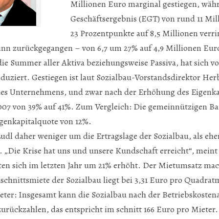
Millionen Euro marginal gestiegen, währ
Geschäftsergebnis (EGT) von rund 11 Mi
23 Prozentpunkte auf 8,5 Millionen verri
inn zurückgegangen – von 6,7 um 27% auf 4,9 Millionen Eur
ie Summer aller Aktiva beziehungsweise Passiva, hat sich v
eduziert. Gestiegen ist laut Sozialbau-Vorstandsdirektor Her
des Unternehmens, und zwar nach der Erhöhung des Eigenkap
007 von 39% auf 41%. Zum Vergleich: Die gemeinnützigen Ba
igenkapitalquote von 12%.
udl daher weniger um die Ertragslage der Sozialbau, als ehe
„Die Krise hat uns und unsere Kundschaft erreicht“, meint
en sich im letzten Jahr um 21% erhöht. Der Mietumsatz mac
schnittsmiete der Sozialbau liegt bei 3,31 Euro pro Quadratm
eter: Insgesamt kann die Sozialbau nach der Betriebskoste
zurückzahlen, das entspricht im schnitt 166 Euro pro Mieter.