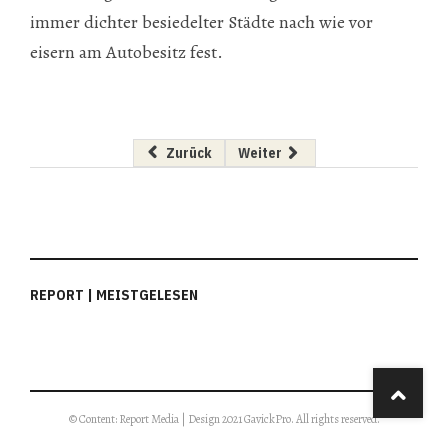
immer dichter besiedelter Städte nach wie vor
eisern am Autobesitz fest.
Vorheriger Beitrag: Pensionsillusion bröckelt
Nächster Beitrag: Unternehmens
Zurück
Weiter
REPORT | MEISTGELESEN
© Content: Report Media | Design 2021 GavickPro. All rights reserved.