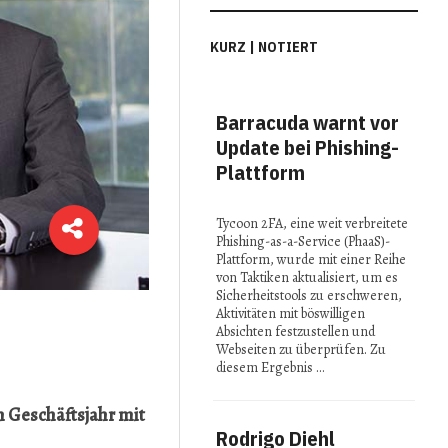
KURZ | NOTIERT
Barracuda warnt vor
MI
Update bei Phishing-
Con
Plattform
Spi
in 
Tycoon 2FA, eine weit verbreitete
Phishing-as-a-Service (PhaaS)-
Bei 
Plattform, wurde mit einer Reihe
2025
von Taktiken aktualisiert, um es
präse
Sicherheitstools zu erschweren,
Fors
Aktivitäten mit böswilligen
reno
Absichten festzustellen und
Insti
Webseiten zu überprüfen. Zu
ihre 
diesem Ergebnis …
Idee
n Geschäftsjahr mit
Rodrigo Diehl
Stu