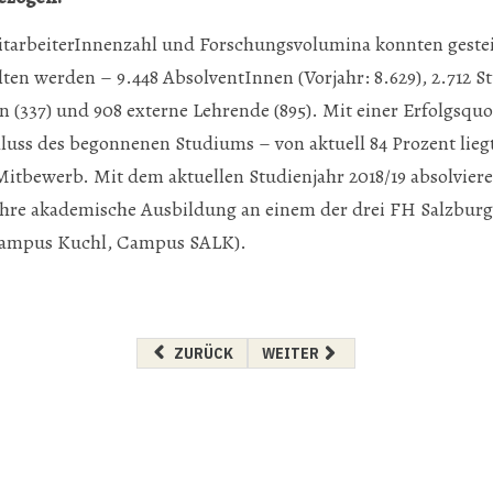
itarbeiterInnenzahl und Forschungsvolumina konnten gesteig
en werden – 9.448 AbsolventInnen (Vorjahr: 8.629), 2.712 St
n (337) und 908 externe Lehrende (895). Mit einer Erfolgsqu
luss des begonnenen Studiums – von aktuell 84 Prozent lieg
itbewerb. Mit dem aktuellen Studienjahr 2018/19 absolviere
ihre akademische Ausbildung an einem der drei FH Salzbur
Campus Kuchl, Campus SALK).
VORHERIGER BEITRAG: VON CHINA LERNEN
NÄCHSTER BEITRAG: IDEENWE
ZURÜCK
WEITER