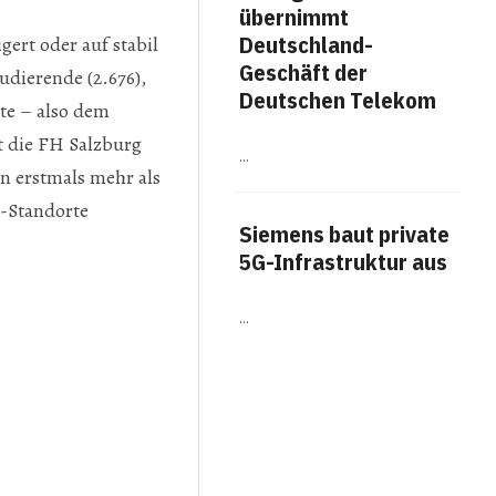
übernimmt
me
Deutschland-
ert oder auf stabil
Fäh
Geschäft der
udierende (2.676),
Arb
Deutschen Telekom
ote – also dem
Work
t die FH Salzburg
…
Titel
n erstmals mehr als
The A
veröf
g-Standorte
Ausw
Siemens baut private
Arbei
Erge
5G-Infrastruktur aus
häufi
…
Am
TTBEWERB FÜR STUDIERENDE
für
Bot
…