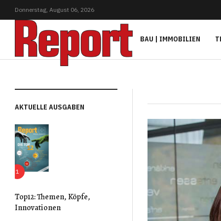
Donnerstag,
August
06,
2026
BAU | IMMOBILIEN
T
AKTUELLE AUSGABEN
Top12: Themen, Köpfe,
Innovationen