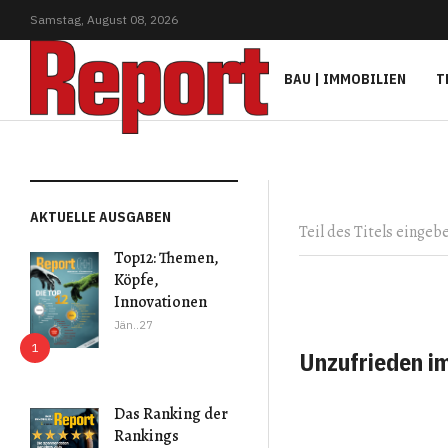
Samstag,
August
08,
2026
BAU | IMMOBILIEN
T
Teil des Titels eingeb
AKTUELLE AUSGABEN
Top12: Themen,
Köpfe,
Innovationen
Jän..27
Unzufrieden i
Das Ranking der
Rankings