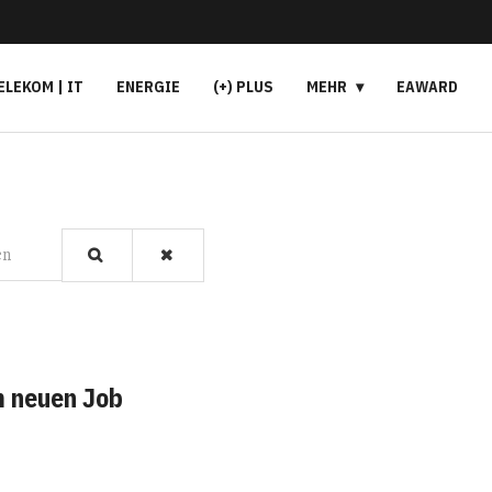
ELEKOM | IT
ENERGIE
(+) PLUS
MEHR
EAWARD
en
m neuen Job