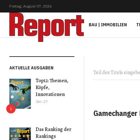
Freitag,
August
07,
2026
BAU | IMMOBILIEN
T
Teil des Titels eingeb
AKTUELLE AUSGABEN
Top12: Themen,
Köpfe,
Innovationen
Jän..27
Gamechanger 
Das Ranking der
Rankings