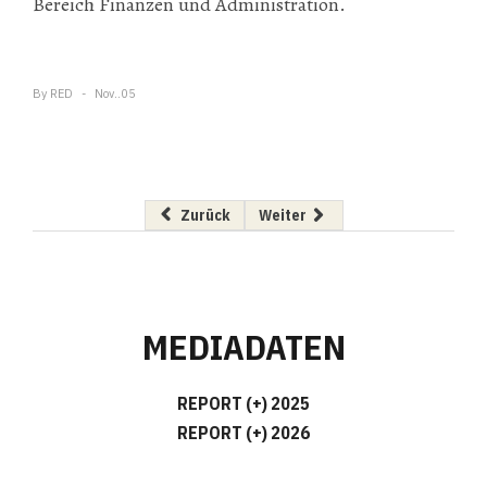
Bereich Finanzen und Administration.
By
RED
Nov..05
Vorheriger Beitrag: “Code of Culture“ für erfo
Nächster Beitrag: MABA: ACR-K
Zurück
Weiter
MEDIADATEN
REPORT (+) 2025
REPORT (+) 2026