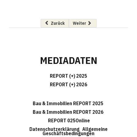
Vorheriger Beitrag: Liebherr: Auslieferung be
Nächster Beitrag: Ich-AG
Zurück
Weiter
MEDIADATEN
REPORT (+) 2025
REPORT (+) 2026
Bau & Immobilien REPORT 2025
Bau & Immobilien REPORT 2026
REPORT 025Online
Datenschutzerklärung
Allgemeine
Geschäftsbedingungen