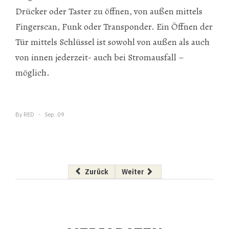
Drücker oder Taster zu öffnen, von außen mittels
Fingerscan, Funk oder Transponder. Ein Öffnen der
Tür mittels Schlüssel ist sowohl von außen als auch
von innen jederzeit- auch bei Stromausfall –
möglich.
By
RED
Sep..09
Vorheriger Beitrag: Die BIG feiert
Nächster Beitrag: Verbesserte
Zurück
Weiter