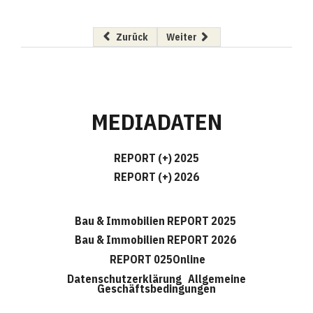
Vorheriger Beitrag: Neu bei A.S.S.
Nächster Beitrag: Titel verliehe
Zurück
Weiter
MEDIADATEN
REPORT (+) 2025
REPORT (+) 2026
Bau & Immobilien REPORT 2025
Bau & Immobilien REPORT 2026
REPORT 025Online
Datenschutzerklärung
Allgemeine
Geschäftsbedingungen