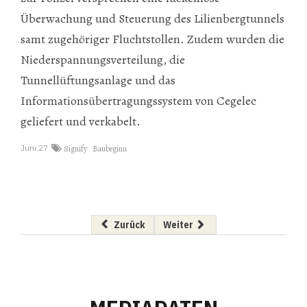
Überwachung und Steuerung des Lilienbergtunnels
samt zugehöriger Fluchtstollen. Zudem wurden die
Niederspannungsverteilung, die
Tunnellüftungsanlage und das
Informationsübertragungssystem von Cegelec
geliefert und verkabelt.
Juni.27
Signify
Baubeginn
Vorheriger Beitrag: Europa wird hybrid
Nächster Beitrag: Erfolg für ne
Zurück
Weiter