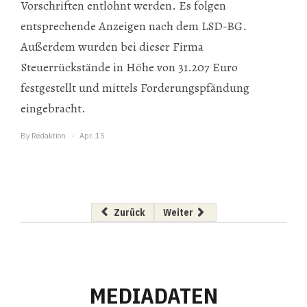
Vorschriften entlohnt werden. Es folgen
entsprechende Anzeigen nach dem LSD-BG.
Außerdem wurden bei dieser Firma
Steuerrückstände in Höhe von 31.207 Euro
festgestellt und mittels Forderungspfändung
eingebracht.
By
Redaktion
Apr..15
Vorheriger Beitrag: Baukosten auch im März d
Nächster Beitrag: Porr setzt wei
Zurück
Weiter
MEDIADATEN