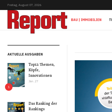
Freitag,
August
07,
2026
BAU | IMMOBILIEN
T
AKTUELLE AUSGABEN
Top12: Themen,
Köpfe,
Innovationen
Jän..27
Das Ranking der
Rankings