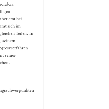
sondere
lligen
ber erst bei
immt sich im
gleichen Teilen. In
, seinem
egressverfahren
it seiner
tehen.
tungsschwerpunkten