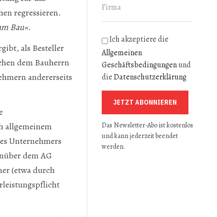
hen regressieren.
 am Bau«.
Ich akzeptiere die
gibt, als Besteller
Allgemeinen
schen dem Bauherrn
Geschäftsbedingungen
und
hmern andererseits
die
Datenschutzerklärung
JETZT ABONNIEREN
e
Das Newsletter-Abo ist kostenlos
ch allgemeinem
und kann jederzeit beendet
des Unternehmers
werden.
genüber dem AG
mer (etwa durch
leistungspflicht