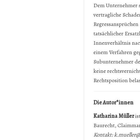
Dem Unternehmer st
vertragliche Schade
Regressansprüchen a
tatsächlicher Ersat
Innenverhältnis nac
einem Verfahren ge
Subunternehmer den 
keine rechtsvernic
Rechtsposition bela
Die Autor*innen
Katharina Müller
is
Baurecht, Claimma
Kontakt:
k.mueller