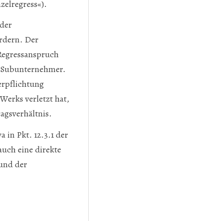
zelregress«).
der
ordern. Der
 Regressanspruch
n Subunternehmer.
erpflichtung
erks verletzt hat,
agsverhältnis.
 in Pkt. 12.3.1 der
uch eine direkte
und der