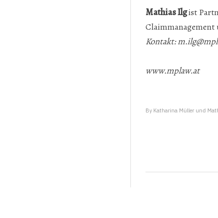
Mathias Ilg
ist Part
Claimmanagement u
Kontakt:
m.ilg@mpl
www.mplaw.at
By
Katharina Müller und Math