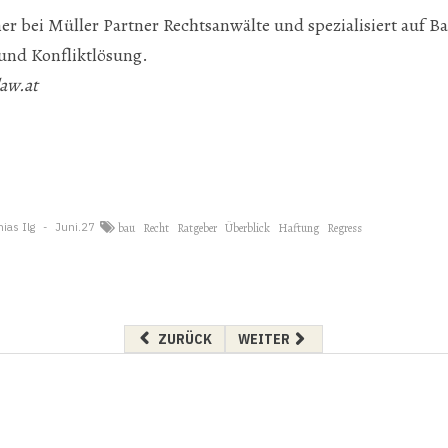
ner bei Müller Partner Rechtsanwälte und spezialisiert auf B
nd Konfliktlösung.
aw.at
ias Ilg
Juni.27
bau
Recht
Ratgeber
Überblick
Haftung
Regress
VORHERIGER BEITRAG: BEST PLAYERS VS. BES
NÄCHSTER BEITRAG: RETTUNG
ZURÜCK
WEITER