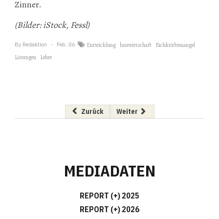
Zinner.
(Bilder: iStock, Fessl)
By
Redaktion
Feb..06
Entwicklung
bauwirtschaft
Fachkräftemangel
Lösungen
Lehre
Vorheriger Beitrag: Rustler forciert Bewertu
Nächster Beitrag: Neue Strateg
Zurück
Weiter
MEDIADATEN
REPORT (+) 2025
REPORT (+) 2026