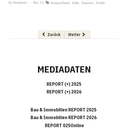
By
Redaktion
Nov..11
Baumaschinen
kuhn
Komatsu
Haider
Vorheriger Beitrag: Geprüfte Sicherheit und F
Nächster Beitrag: Capatect feie
Zurück
Weiter
MEDIADATEN
REPORT (+) 2025
REPORT (+) 2026
Bau & Immobilien REPORT 2025
Bau & Immobilien REPORT 2026
REPORT 025Online