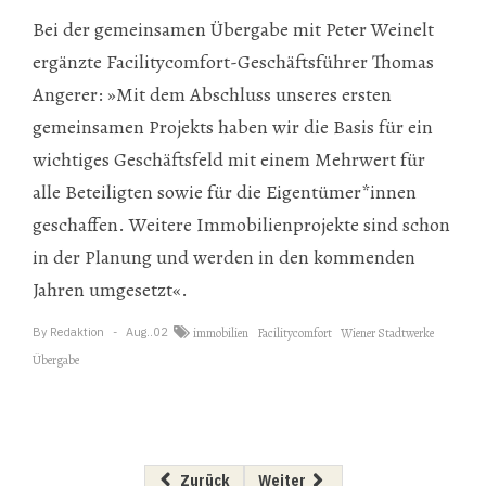
Bei der gemeinsamen Übergabe mit Peter Weinelt
ergänzte Facilitycomfort-Geschäftsführer Thomas
Angerer: »Mit dem Abschluss unseres ersten
gemeinsamen Projekts haben wir die Basis für ein
wichtiges Geschäftsfeld mit einem Mehrwert für
alle Beteiligten sowie für die Eigentümer*innen
geschaffen. Weitere Immobilienprojekte sind schon
in der Planung und werden in den kommenden
Jahren umgesetzt«.
By
Redaktion
Aug..02
immobilien
Facilitycomfort
Wiener Stadtwerke
Übergabe
Vorheriger Beitrag: WAG-Gruppe ausgezeichn
Nächster Beitrag: IFM erneut s
Zurück
Weiter