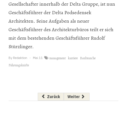
Gesellschafter innerhalb der Delta Gruppe, ist nun
Geschäftsführer der Delta Podsedensek
Architekten. Seine Aufgaben als neuer
Geschäftsführer des Architekturbüros teilt er sich
mit dem bestehenden Geschäftsführer Rudolf
Stürzlinger.
By
Redaktion
Mai.11
management
karriere
Baubranche
Führungskräfte
Vorheriger Beitrag: Wienerberger: Starke Ums
Nächster Beitrag: Baumit expand
Zurück
Weiter