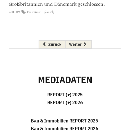
Großbritannien und Dänemark geschlossen.
Okt..09
Ressourcen
planetly
Vorheriger Beitrag: Steirische Offensive
Nächster Beitrag: Mehr private 
Zurück
Weiter
MEDIADATEN
REPORT (+) 2025
REPORT (+) 2026
Bau & Immobilien REPORT 2025
Bau & Immobilien REPORT 2026