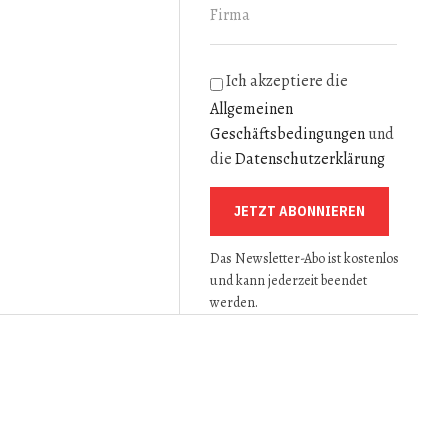
Ich akzeptiere die
Allgemeinen
ERWENDUNG VON TUNNELAUSBRUCHMATERIAL
Geschäftsbedingungen
und
die
Datenschutzerklärung
JETZT ABONNIEREN
Das Newsletter-Abo ist kostenlos
und kann jederzeit beendet
werden.