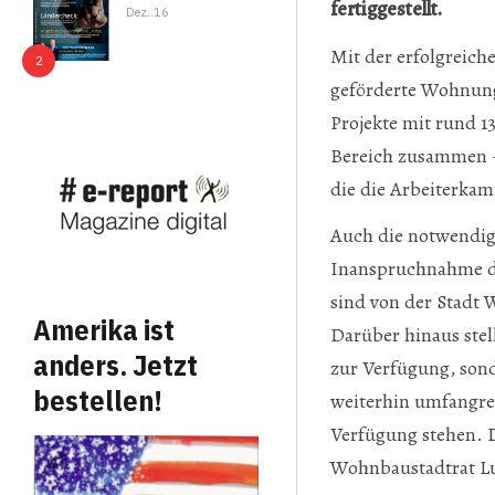
fertiggestellt.
Dez..16
Mit der erfolgreic
geförderte Wohnung
Projekte mit rund 1
Bereich zusammen –
die die Arbeiterka
Auch die notwendig
Inanspruchnahme de
sind von der Stadt 
Amerika ist
Darüber hinaus ste
anders. Jetzt
zur Verfügung, son
bestellen!
weiterhin umfangre
Verfügung stehen. D
Wohnbaustadtrat Lu