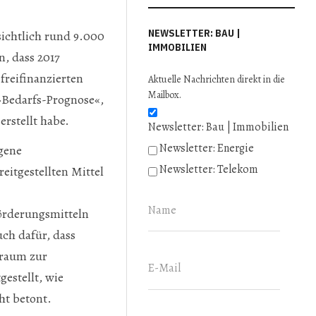
NEWSLETTER: BAU |
ichtlich rund 9.000
IMMOBILIEN
, dass 2017
freifinanzierten
Aktuelle Nachrichten direkt in die
Mailbox.
»Bedarfs-Prognose«,
rstellt habe.
Newsletter: Bau | Immobilien
Newsletter: Energie
gene
Newsletter: Telekom
itgestellten Mittel
förderungsmitteln
ch dafür, dass
nraum zur
estellt, wie
t betont.