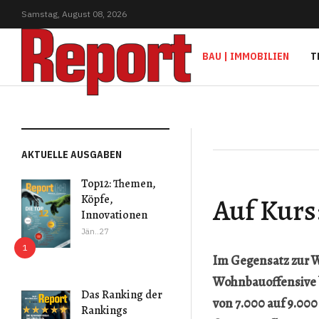
Samstag,
August
08,
2026
BAU | IMMOBILIEN
T
AKTUELLE AUSGABEN
Top12: Themen,
Auf Kurs
Köpfe,
Innovationen
Jän..27
Im Gegensatz zur W
Wohnbauoffensive b
Das Ranking der
von 7.000 auf 9.00
Rankings