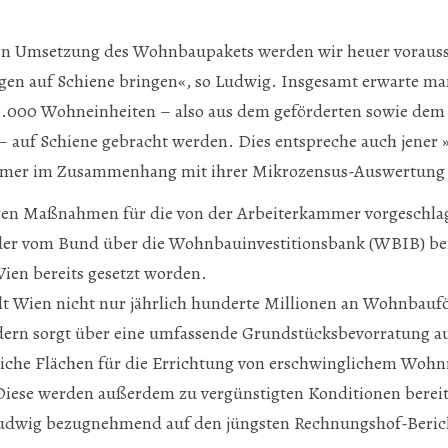
hen Umsetzung des Wohnbaupakets werden wir heuer vorauss
en auf Schiene bringen«, so Ludwig. Insgesamt erwarte man
3.000 Wohneinheiten – also aus dem geförderten sowie dem 
 auf Schiene gebracht werden. Dies entspreche auch jener 
mmer im Zusammenhang mit ihrer Mikrozensus-Auswertung e
en Maßnahmen für die von der Arbeiterkammer vorgeschla
r vom Bund über die Wohnbauinvestitionsbank (WBIB) bere
Wien bereits gesetzt worden.
llt Wien nicht nur jährlich hunderte Millionen an Wohnbau
dern sorgt über eine umfassende Grundstücksbevorratung au
iche Flächen für die Errichtung von erschwinglichem Woh
iese werden außerdem zu vergünstigten Konditionen bereitg
dwig bezugnehmend auf den jüngsten Rechnungshof-Berich