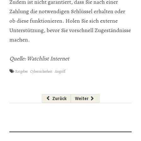
Zudem ist nicht garantiert, dass Sie nach einer
Zahlung die notwendigen Schlüssel erhalten oder
ob diese funktionieren. Holen Sie sich externe
Unterstützung, bevor Sie vorschnell Zugeständnisse
machen.
Quelle:
Watchlist Internet
Ratgeber
Cybersicherheit
Angriff
Vorheriger Beitrag: »Die IT ist politisch gewo
Nächster Beitrag: »KI potenzier
Zurück
Weiter