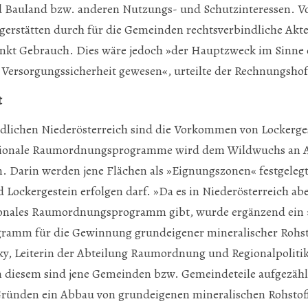
d Bauland bzw. anderen Nutzungs- und Schutzinteressen. Vo
agerstätten durch für die Gemeinden rechtsverbindliche Akt
nkt Gebrauch. Dies wäre jedoch »der Hauptzweck im Sinne e
Versorgungssicherheit gewesen«, urteilte der Rechnungshof
t
üdlichen Niederösterreich sind die Vorkommen von Lockerge
egionale Raumordnungsprogramme wird dem Wildwuchs an A
. Darin werden jene Flächen als »Eignungszonen« festgelegt
Lockergestein erfolgen darf. »Da es in Niederösterreich aber
gionales Raumordnungsprogramm gibt, wurde ergänzend ein ›
mm für die Gewinnung grundeigener mineralischer Rohstof
sky, Leiterin der Abteilung Raumordnung und Regionalpoliti
 diesem sind jene Gemeinden bzw. Gemeindeteile aufgezählt
Gründen ein Abbau von grundeigenen mineralischen Rohstoff