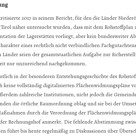
ung
tisierte 2017 in seinem Bericht, für den die Länder Nieder­ö
Tirol näher untersucht wurden, dass mit dem Rohstoffplan 
ntation der Lagerstätten vorliegt, aber kein bundesweiter 
harakter eines rechtlich nicht verbindlichen Fachgutachten
 Länder seien der gesamtstaatlichen Aufgabe zur Sicherstel
heit nur unzureichend nachgekommen.
utlich in der besonderen Entstehungsgeschichte des Rohsto
ch keine vollständig digitalisierten Flächenwidmungspläne vo
ußerdem zahlreiche Institutionen, nicht jedoch die Gemein
den die örtliche Raumordnung oblag und sie bei der Umse
Maßnahmen durch die Verordnung der Flächenwidmungsplän
ie der Rechnungshof anmerkt. Die fehlende Abstimmung zwi
ten führt bis heute regelmäßig zu Diskussionen über Übers