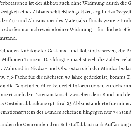
 Verbotszonen ist der Abbau auch ohne Widmung durch die 
lässigkeit eines Abbaus schließlich geklärt, ergibt das Recycl
der An- und Abtransport des Materials oftmals weitere Pro
bedürfen normalerweise keiner Widmung – für die betroff
Umstand.
8 Millionen Kubikmeter Gesteins- und Rohstoffreserven, die
t Millionen Tonnen. Das klingt zunächst viel, die Zahlen rela
h: Während in Nieder- und Oberösterreich der Mindestbedar
. 7,6-Fache für die nächsten 50 Jahre gedeckt ist, kommt Tir
hon die Gemeinden über keinerlei Informationen zu sicher
tioniert auch der Datenaustausch zwischen dem Bund und de
das Gesteinsabbaukonzept Tirol 83 Abbaustandorte für minera
ormationssystem des Bundes scheinen hingegen nur 34 Stand
standen die Gemeinden dem Rohstoffabbau nach Auffassung 