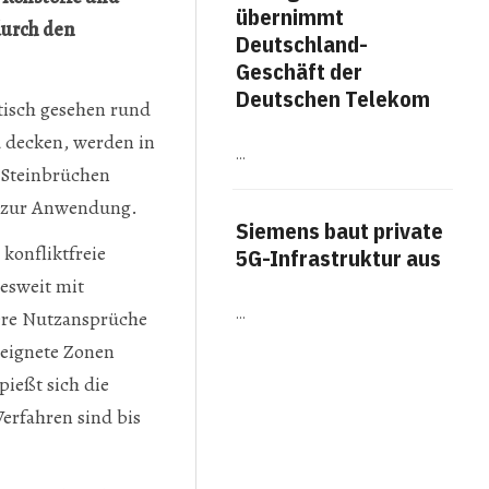
übernimmt
me
 durch den
Deutschland-
Fäh
Geschäft der
Arb
Deutschen Telekom
stisch gesehen rund
Work
u decken, werden in
…
Titel
 Steinbrüchen
The A
veröf
 zur Anwendung.
Ausw
Siemens baut private
Arbei
 konfliktfreie
Erge
5G-Infrastruktur aus
häufi
desweit mit
…
ere Nutzansprüche
Am
eignete Zonen
für
ießt sich die
Bot
erfahren sind bis
…