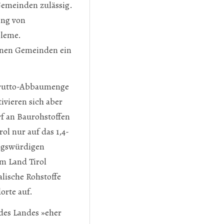
Gemeinden zulässig.
ing von
bleme.
enen Gemeinden ein
 Brutto-Abbaumenge
tivieren sich aber
f an Baurohstoffen
ol nur auf das 1,4-
ungswürdigen
m Land Tirol
lische Rohstoffe
orte auf.
des Landes »eher