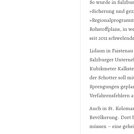
So wurde in Salzbu
Prev
Next
»Sicherung und gezi
»Regionalprogramm P
Rohstoffplans, in w
seit 2011 schwelend
Lidaun in Faistenau
Salzburger Unterneh
Kubikmeter Kalkstei
der Schotter soll mi
Sprengungen geplan
Verfahrensfehlern 
Auch in St. Koloman
Bevölkerung. Dort 
müssen – eine gehe