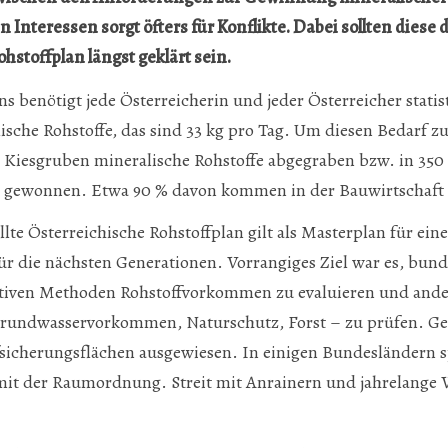
n Interessen sorgt öfters für Konflikte. Dabei sollten diese
hstoffplan längst geklärt sein.
ns benötigt jede Österreicherin und jeder Österreicher stati
sche Rohstoffe, das sind 33 kg pro Tag. Um diesen Bedarf z
 Kiesgruben mineralische Rohstoffe abgegraben bzw. in 350
 gewonnen. Etwa 90 % davon kommen in der Bauwirtschaft
llte Österreichische Rohstoffplan gilt als Masterplan für eine
ür die nächs­ten Generationen. Vorrangiges Ziel war es, bun
ektiven Methoden Rohstoffvorkommen zu evaluieren und and
rundwasservorkommen, Naturschutz, Forst – zu prüfen. Ge
sicherungsflächen ausgewiesen. In einigen Bundesländern sp
it der Raumordnung. Streit mit Anrainern und jahrelange V