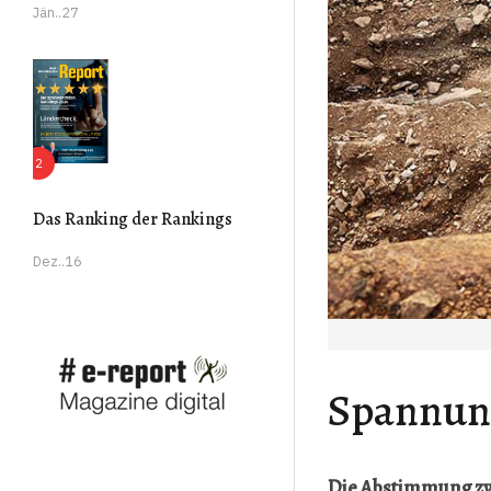
Jän..27
Das Ranking der Rankings
Dez..16
Spannun
Die Abstimmung zw