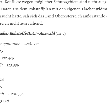
er. Konflikte wegen möglicher Schutzgebiete sind nicht ausg
r Daten aus dem Rohstoffplan mit den eigenen Flächenwid
sucht hatte, sah sich das Land Oberösterreich außerstande 
seien nicht ausreichend.
cher Rohstoffe (Int.) - Auswahl
(2017)
isenglimmer 2.981.737
25
712.469
lit 123.558
24
71
nit 1.900.592
3.128