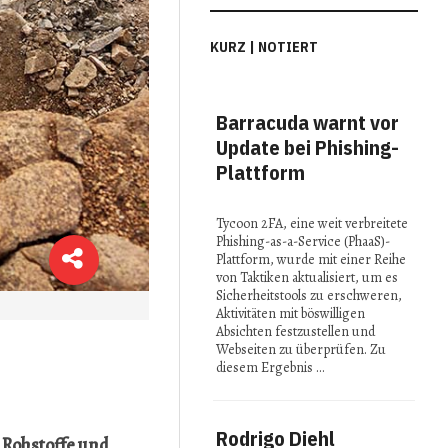
KURZ | NOTIERT
Barracuda warnt vor
MI
Update bei Phishing-
Con
Plattform
Spi
in 
Tycoon 2FA, eine weit verbreitete
Phishing-as-a-Service (PhaaS)-
Bei 
Plattform, wurde mit einer Reihe
2025
von Taktiken aktualisiert, um es
präse
Sicherheitstools zu erschweren,
Fors
Aktivitäten mit böswilligen
reno
Absichten festzustellen und
Insti
Webseiten zu überprüfen. Zu
ihre 
diesem Ergebnis …
Idee
Rodrigo Diehl
Stu
Rohstoffe und