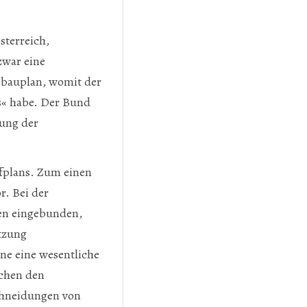
sterreich,
zwar eine
Abbauplan, womit der
s« habe. Der Bund
lung der
ffplans. Zum einen
r. Bei der
den eingebunden,
tzung
e eine wesentliche
schen den
chneidungen von