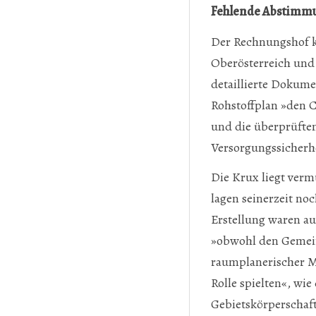
Fehlende Abstimm
Der Rechnungshof kri
Oberösterreich und 
detaillierte Dokume
Rohstoffplan »den C
und die überprüften
Versorgungssicher
Die Krux liegt verm
lagen seinerzeit no
Erstellung waren a
»obwohl den Gemein
raumplanerischer 
Rolle spielten«, w
Gebietskörperschaf