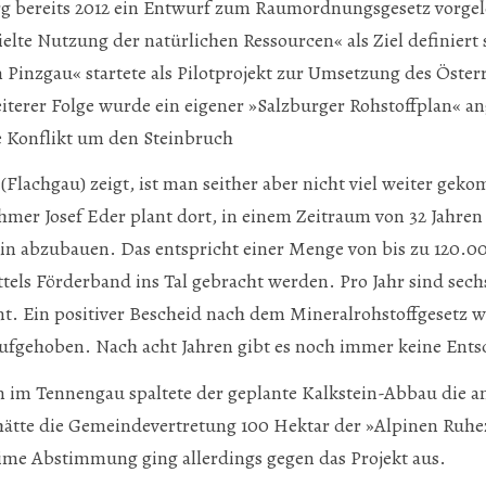
rg bereits 2012 ein Entwurf zum Raumordnungsgesetz vorgele
elte Nutzung der natürlichen Ressourcen« als Ziel definiert 
inzgau« startete als Pilotprojekt zur Umsetzung des Öster
eiterer Folge wurde ein eigener »Salzburger Rohstoffplan« a
e Konflikt um den Steinbruch
 (Flachgau) zeigt, ist man seither aber nicht viel weiter ge
mer Josef Eder plant dort, in einem Zeitraum von 32 Jahren 
n abzubauen. Das entspricht einer Menge von bis zu 120.00
ttels Förderband ins Tal gebracht werden. Pro Jahr sind sech
t. Ein positiver Bescheid nach dem Mineralrohstoffgesetz 
aufgehoben. Nach acht Jahren gibt es noch immer keine Ent
 im Tennengau spaltete der geplante Kalkstein-Abbau die a
hätte die Gemeindevertretung 100 Hektar der »Alpinen Ru
ime Abstimmung ging allerdings gegen das Projekt aus.