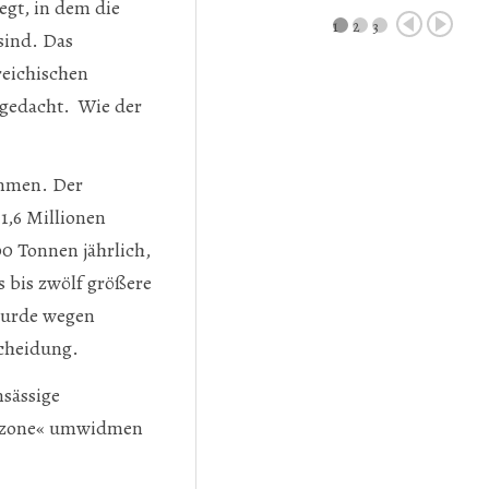
gt, in dem die
1
2
3
sind. Das
reichischen
ngedacht. Wie der
kommen. Der
1,6 Millionen
0 Tonnen jährlich,
s bis zwölf größere
wurde wegen
scheidung.
nsässige
hezone« umwidmen