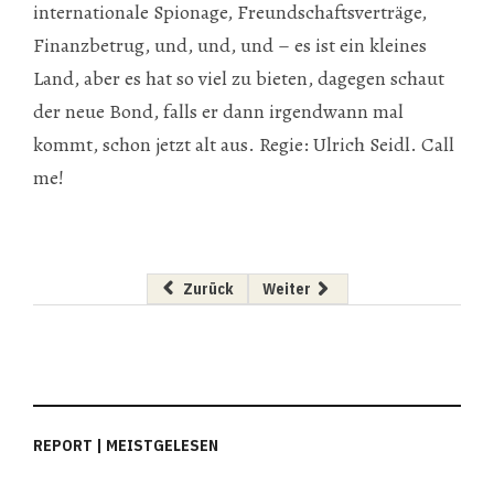
internationale Spionage, Freundschaftsverträge,
Finanzbetrug, und, und, und – es ist ein kleines
Land, aber es hat so viel zu bieten, dagegen schaut
der neue Bond, falls er dann irgendwann mal
kommt, schon jetzt alt aus. Regie: Ulrich Seidl. Call
me!
Vorheriger Beitrag: Hausbrand
Nächster Beitrag: Schwiegermu
Zurück
Weiter
REPORT | MEISTGELESEN