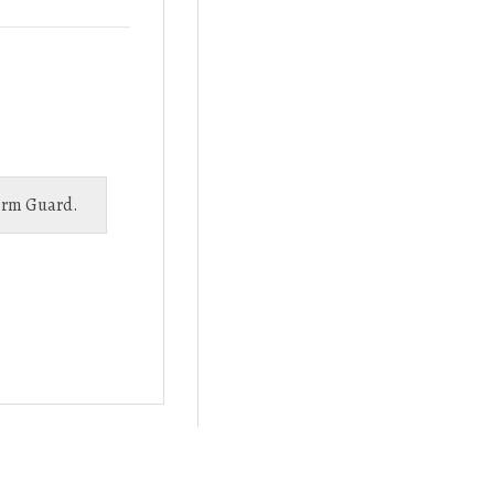
orm Guard
.