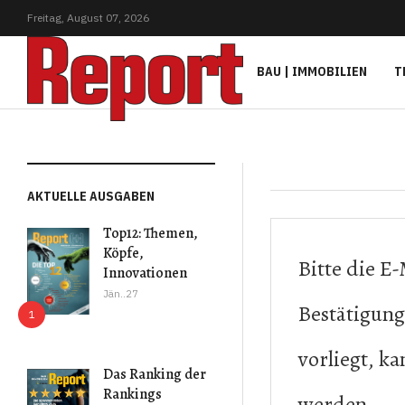
Freitag,
August
07,
2026
BAU | IMMOBILIEN
T
AKTUELLE AUSGABEN
Top12: Themen,
Köpfe,
Bitte die E
Innovationen
Jän..27
Bestätigung
vorliegt, k
Das Ranking der
Rankings
werden.