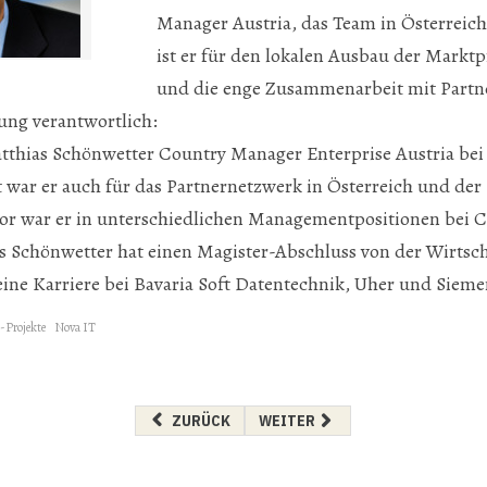
Manager Austria, das Team in Österreich.
ist er für den lokalen Ausbau der Markt
und die enge Zusammenarbeit mit Partn
ung verantwortlich:
tthias Schönwetter Country Manager Enterprise Austria bei
 war er auch für das Partnernetzwerk in Österreich und der
or war er in unterschiedlichen Managementpositionen bei C
s Schönwetter hat einen Magister-Abschluss von der Wirtsch
eine Karriere bei Bavaria Soft Datentechnik, Uher und Sieme
Projekte
Nova IT
VORHERIGER BEITRAG: FÜHRUNGSWECHSEL BEI
NÄCHSTER BEITRAG: NEUER FEL
ZURÜCK
WEITER