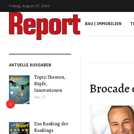
Freitag,
August
07,
2026
BAU | IMMOBILIEN
T
AKTUELLE AUSGABEN
Top12: Themen,
Brocade 
Köpfe,
Innovationen
Jän..27
Das Ranking der
Rankings