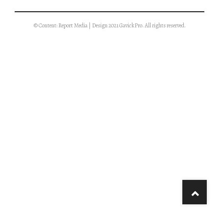
© Content: Report Media | Design 2021 GavickPro. All rights reserved.