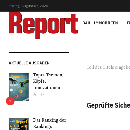
Freitag,
August
07,
2026
BAU | IMMOBILIEN
T
Teil des Titels eingeb
AKTUELLE AUSGABEN
Top12: Themen,
Köpfe,
Innovationen
Jän..27
Geprüfte Siche
Das Ranking der
Rankings