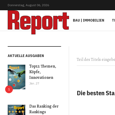
Donnerstag,
August
06,
2026
BAU | IMMOBILIEN
T
Teil des Titels eingeb
AKTUELLE AUSGABEN
Top12: Themen,
Köpfe,
Innovationen
Jän..27
Die besten Sta
Das Ranking der
Rankings