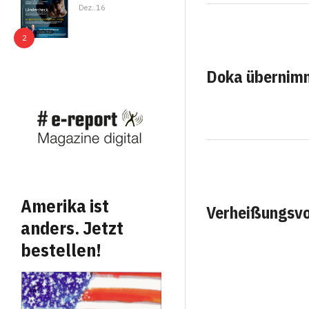
Dez..16
Doka übernimm
Amerika ist
Verheißungsvol
anders. Jetzt
bestellen!