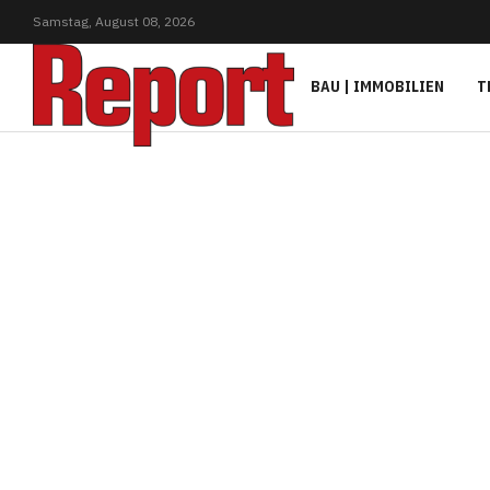
Samstag,
August
08,
2026
BAU | IMMOBILIEN
T