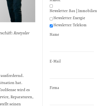
Mailbox.
Newsletter: Bau | Immobilien
Newsletter: Energie
Newsletter: Telekom
schäft: Rostyslav
Name
E-Mail
rausfordernd.
tuation hat.
Firma
ToolSense wird es
rvice, Reparaturen,
tellt seinen