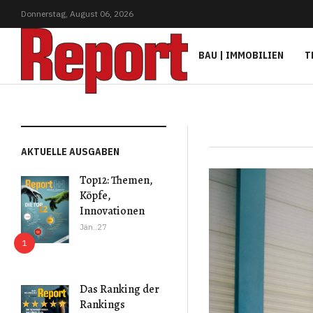
Donnerstag,
August
06,
2026
BAU | IMMOBILIEN
T
AKTUELLE AUSGABEN
Top12: Themen,
Köpfe,
Innovationen
Jän..27
Das Ranking der
Rankings