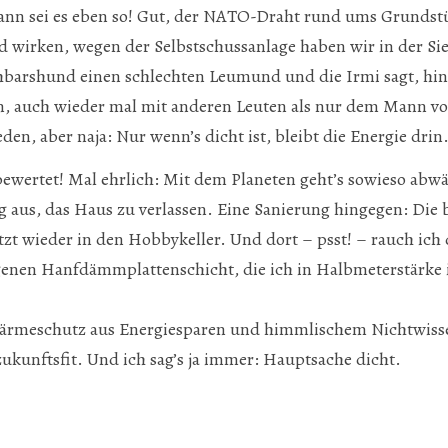
ann sei es eben so! Gut, der NATO-Draht rund ums Grundst
wirken, wegen der Selbstschussanlage haben wir in der Sie
barshund einen schlechten Leumund und die Irmi sagt, hi
hon, auch wieder mal mit anderen Leuten als nur dem Mann
den, aber naja: Nur wenn’s dicht ist, bleibt die Energie drin
ewertet! Mal ehrlich: Mit dem Planeten geht’s sowieso abwärt
g aus, das Haus zu verlassen. Eine Sanierung hingegen: Die 
etzt wieder in den Hobbykeller. Und dort – psst! – rauch ich
ogenen Hanfdämmplattenschicht, die ich in Halbmeterstärke
wärmeschutz aus Energiesparen und himmlischem Nichtwis
zukunftsfit. Und ich sag’s ja immer: Hauptsache dicht.