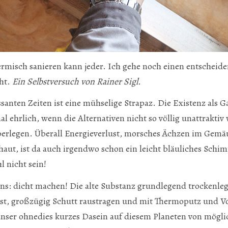
rmisch sanieren kann jeder. Ich gehe noch einen entscheide
cht.
Ein Selbstversuch von Rainer Sigl.
santen Zeiten ist eine mühselige Strapaz. Die Existenz als Ga
l ehrlich, wenn die Alternativen nicht so völlig unattrakti
berlegen. Überall Energieverlust, morsches Ächzen im Gemä
aut, ist da auch irgendwo schon ein leicht bläuliches Sch
l nicht sein!
ins: dicht machen! Die alte Substanz grundlegend trockenle
 ist, großzügig Schutt raustragen und mit Thermoputz und 
unser ohnedies kurzes Dasein auf diesem Planeten von mögli