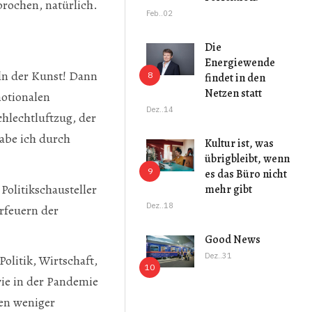
prochen, natürlich.
Feb..02
Die
Energiewende
eln der Kunst! Dann
findet in den
Netzen statt
motionalen
Dez..14
hlechtluftzug, der
habe ich durch
Kultur ist, was
übrigbleibt, wenn
es das Büro nicht
Politikschausteller
mehr gibt
Dez..18
rfeuern der
Good News
Dez..31
olitik, Wirtschaft,
wie in der Pandemie
ßen weniger