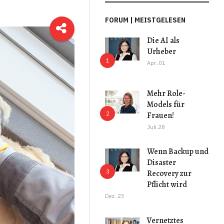
FORUM | MEISTGELESEN
Die AI als
Urheber
Apr..01
Mehr Role-
Models für
Frauen!
Juli.28
Wenn Backup und
Disaster
Recovery zur
Pflicht wird
Dez..23
Vernetztes