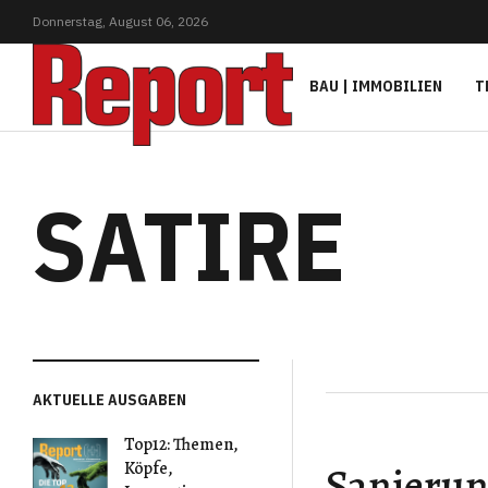
Donnerstag,
August
06,
2026
BAU | IMMOBILIEN
T
SATIRE
AKTUELLE AUSGABEN
Top12: Themen,
Sanierun
Köpfe,