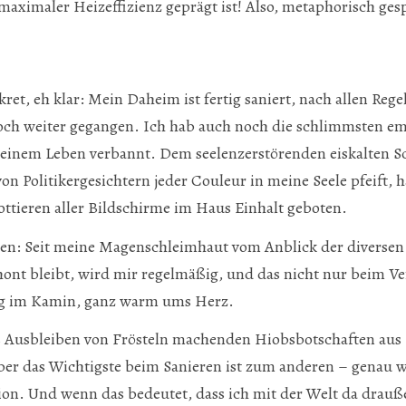
maximaler Heizeffizienz geprägt ist! Also, metaphorisch ges
ret, eh klar: Mein Daheim ist fertig saniert, nach allen Reg
noch weiter gegangen. Ich hab auch noch die schlimmsten e
einem Leben verbannt. Dem seelenzerstörenden eiskalten Sc
on Politikergesichtern jeder Couleur in meine Seele pfeift, 
tieren aller Bildschirme im Haus Einhalt geboten.
gen: Seit meine Magenschleimhaut vom Anblick der diversen 
hont bleibt, wird mir regelmäßig, und das nicht nur beim Ve
ng im Kamin, ganz warm ums Herz.
s Ausbleiben von Frösteln machenden Hiobsbotschaften aus P
ber das Wichtigste beim Sanieren ist zum anderen – genau 
ation. Und wenn das bedeutet, dass ich mit der Welt da drau