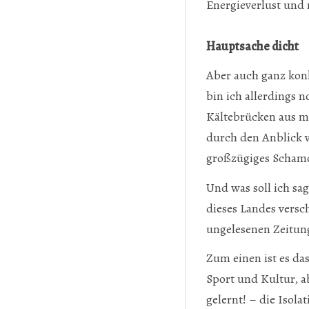
Energieverlust und 
Hauptsache dicht
Aber auch ganz konk
bin ich allerdings 
Kältebrücken aus m
durch den Anblick v
großzügiges Schamot
Und was soll ich sa
dieses Landes versc
ungelesenen Zeitu
Zum einen ist es da
Sport und Kultur, a
gelernt! – die Isol