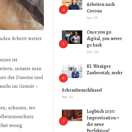
Arbeiten nach
Corona
Apr..28
Once you go
nden Schritt weiter
digital, you never
go back
Dez..18
nzes ist
KI: Weniger
v wären, müsste man
Zauberstab, mehr
uer des Daseins und
immeln im Gemüt –
Schraubenschlüssel
Nov..25
gen, schauen, wo
Logbuch 2030:
Vollwärmeschutz
Improvisation =
die neue
chst wenig
Perfektion?