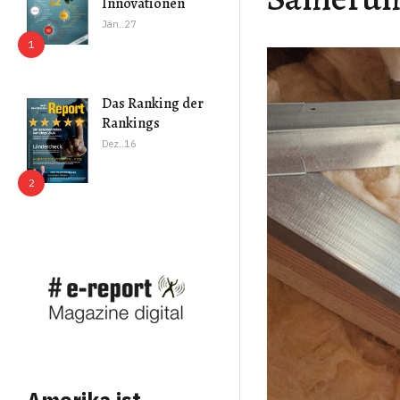
Innovationen
Jän..27
Das Ranking der
Rankings
Dez..16