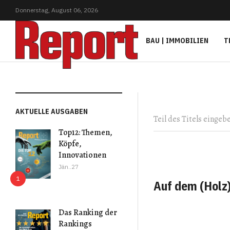
Donnerstag,
August
06,
2026
BAU | IMMOBILIEN
T
Teil des Titels eingeb
AKTUELLE AUSGABEN
Top12: Themen,
Köpfe,
Innovationen
Jän..27
Auf dem (Holz
Das Ranking der
Rankings