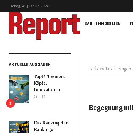
Freitag,
August
07,
2026
BAU | IMMOBILIEN
T
Teil des Titels eingeb
AKTUELLE AUSGABEN
Top12: Themen,
Köpfe,
Innovationen
Jän..27
Begegnung mit
Das Ranking der
Rankings